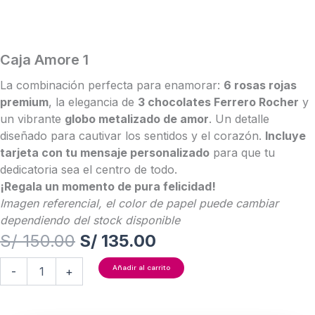
Caja Amore 1
La combinación perfecta para enamorar:
6 rosas rojas
premium
, la elegancia de
3 chocolates Ferrero Rocher
y
un vibrante
globo metalizado de amor
. Un detalle
diseñado para cautivar los sentidos y el corazón.
Incluye
tarjeta con tu mensaje personalizado
para que tu
dedicatoria sea el centro de todo.
¡Regala un momento de pura felicidad!
Imagen referencial, el color de papel puede cambiar
dependiendo del stock disponible
El
El
S/
150.00
S/
135.00
precio
precio
Caja
Añadir al carrito
-
+
Amore
original
actual
1
cantidad