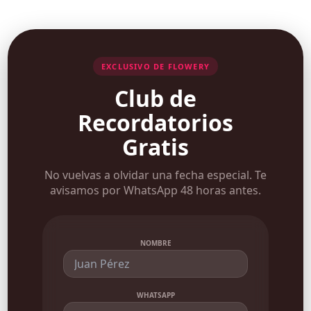
cantidad
EXCLUSIVO DE FLOWERY
Club de
Recordatorios
Gratis
No vuelvas a olvidar una fecha especial. Te
avisamos por WhatsApp 48 horas antes.
NOMBRE
WHATSAPP